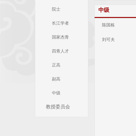
院士
中级
长江学者
陈国栋
国家杰青
刘可夫
四青人才
正高
副高
中级
教授委员会