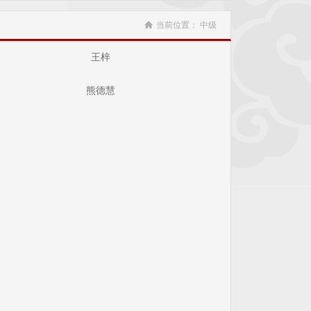
当前位置： 中级
王梓
熊德慧