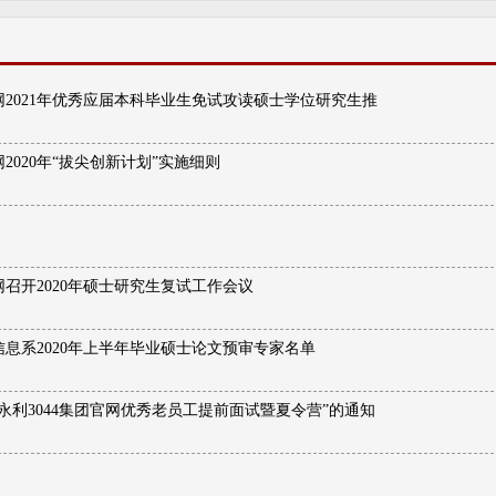
官网2021年优秀应届本科毕业生免试攻读硕士学位研究生推
网2020年“拔尖创新计划”实施细则
官网召开2020年硕士研究生复试工作会议
息系2020年上半年毕业硕士论文预审专家名单
9年永利3044集团官网优秀老员工提前面试暨夏令营”的通知