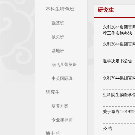
本科生特色班
研究生
强基班
永利3044集团
荐工作实施办法
拔尖班
永利3044集团官
基地班
退学决定书公告
汤飞凡菁英班
永利3044集团
中英国际班
研究生
生科院生物医学信
培养方案
关于举办“201
专业和导师
公 告
博士后