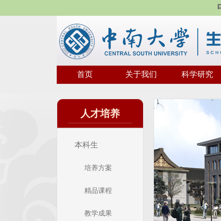
首页
关于我们
科学研究
人才培养
本科生
培养方案
精品课程
教学成果