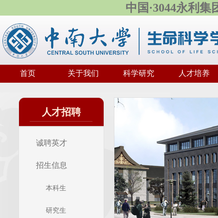
中国·3044永利
首页
关于我们
科学研究
人才培养
人才招聘
诚聘英才
招生信息
本科生
研究生