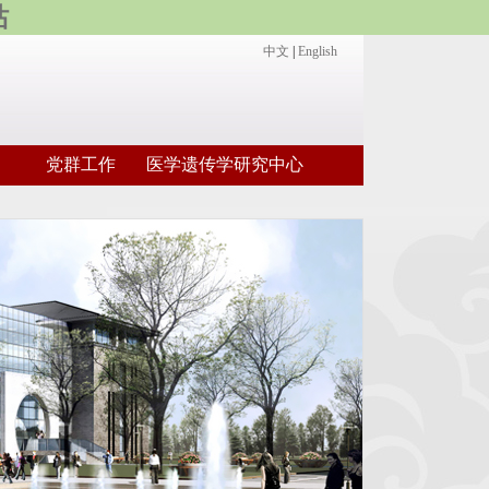
站
中文
|
English
党群工作
医学遗传学研究中心