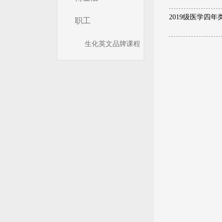
2019级医学四
职工
生化英文品牌课程