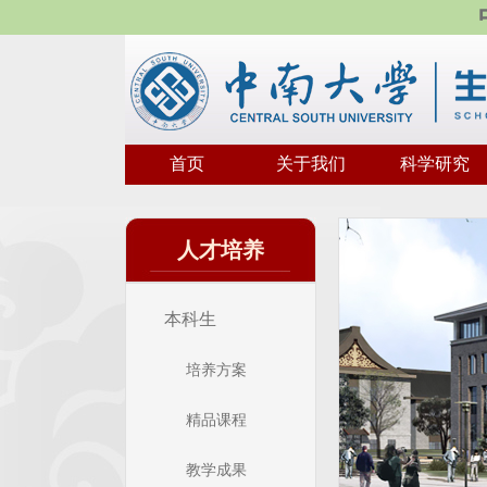
首页
关于我们
科学研究
人才培养
本科生
培养方案
精品课程
教学成果